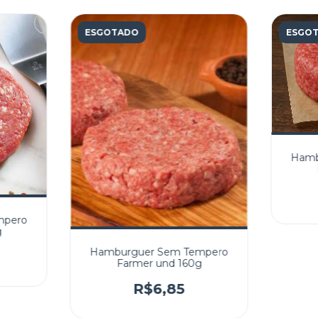
ESGOTADO
ESGO
Hamb
mpero
g
Hamburguer Sem Tempero
Farmer und 160g
R$6,85