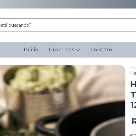
Início
Produtos
Contato
Iní
Ha
H
T
1