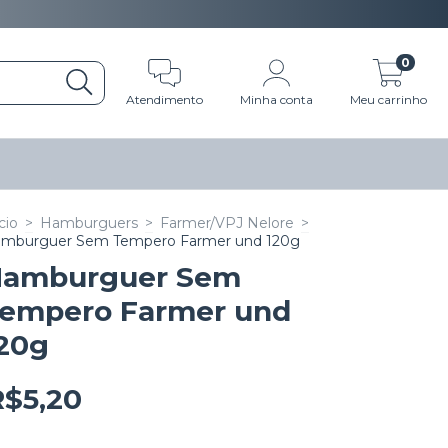
0
Atendimento
Minha conta
Meu carrinho
cio
>
Hamburguers
>
Farmer/VPJ Nelore
>
mburguer Sem Tempero Farmer und 120g
amburguer Sem
empero Farmer und
20g
R$5,20