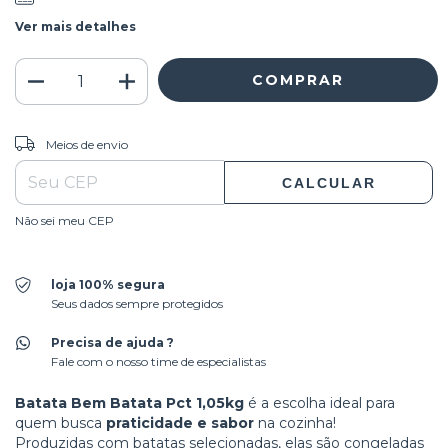
Ver mais detalhes
ALTERAR CEP
Entregas para o CEP:
Meios de envio
CALCULAR
Não sei meu CEP
loja 100% segura
Seus dados sempre protegidos
Precisa de ajuda ?
Fale com o nosso time de especialistas
Batata Bem Batata Pct 1,05kg
é a escolha ideal para
quem busca
praticidade e sabor
na cozinha!
Produzidas com batatas selecionadas, elas são congeladas